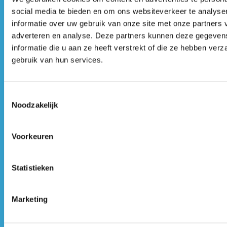
social media te bieden en om ons websiteverkeer te analyse
informatie over uw gebruik van onze site met onze partners 
adverteren en analyse. Deze partners kunnen deze gegeve
informatie die u aan ze heeft verstrekt of die ze hebben ver
Selecteer een optie*
gebruik van hun services.
Energieprestatie
Traineeships
Cursussen
Incompany
Toestemmingsselectie
Noodzakelijk
Inschrijven
Voorkeuren
Statistieken
Onze Joost
Marketing
Johan van Hasseltweg 22b
1022 WV Amsterdam