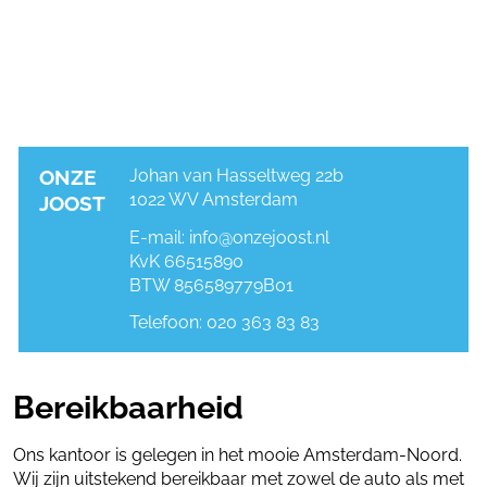
ONZE
Johan van Hasseltweg 22b
1022 WV Amsterdam
JOOST
E-mail:
info@onzejoost.nl
KvK 66515890
BTW 856589779B01
Telefoon:
020 363 83 83
Bereikbaarheid
Ons kantoor is gelegen in het mooie Amsterdam-Noord.
Wij zijn uitstekend bereikbaar met zowel de auto als met