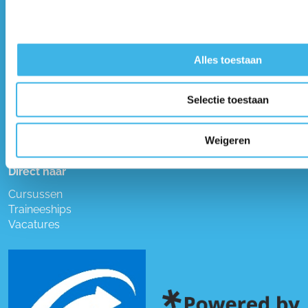
E-mail:
info@onzejoost.nl
Telefoon:
020 363 83 83
Alles toestaan
Algemene voorwaarden
Selectie toestaan
Cursussen
Detachering/W&S
Privacy beleid
Weigeren
Direct naar
Cursussen
Traineeships
Vacatures