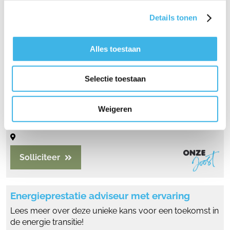
Beilen
Details tonen
Solliciteer
Alles toestaan
Bouwkundig Inspecteur (NEN 2767)
Aan de slag bij een prachtig en snel groeiend
Selectie toestaan
adviesbureau!
32 tot 39 uur per week
2700 - 4200 (afhankelijk
Weigeren
van ervaring)
fulltime
MBO/HBO
Solliciteer
Energieprestatie adviseur met ervaring
Lees meer over deze unieke kans voor een toekomst in
de energie transitie!