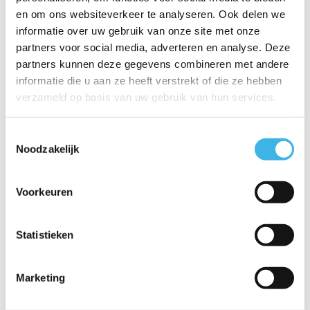
Bouwkundig Adviseur / Projectleider
en om ons websiteverkeer te analyseren. Ook delen we
informatie over uw gebruik van onze site met onze
Aan de slag bij een prachtig en snel groeiend
partners voor social media, adverteren en analyse. Deze
adviesbureau!
partners kunnen deze gegevens combineren met andere
32 tot 40 uur per week
3.300 - 5.600 (afhankelijk
informatie die u aan ze heeft verstrekt of die ze hebben
van ervaring)
verzameld op basis van uw gebruik van hun services.
fulltime
MBO/HBO
Toestemmingsselectie
Solliciteer
Noodzakelijk
Voorkeuren
Adviseur Energietransitie Gebouwde
Omgeving
Aan de slag bij een prachtig en snel groeiend
Statistieken
adviesbureau!
32 tot 40 uur per week
3000 - 5000 (afhankelijk
Marketing
van ervaring)
fulltime
MBO/HBO