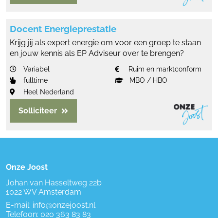
Docent Energieprestatie
Krijg jij als expert energie om voor een groep te staan
en jouw kennis als EP Adviseur over te brengen?
Variabel
Ruim en marktconform
fulltime
MBO / HBO
Heel Nederland
Solliciteer
Onze Joost
Johan van Hasseltweg 22b
1022 WV Amsterdam
E-mail:
info@onzejoost.nl
Telefoon:
020 363 83 83