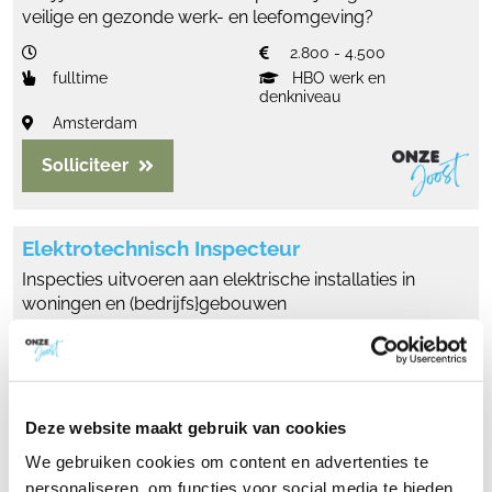
veilige en gezonde werk- en leefomgeving?
2.800 - 4.500
fulltime
HBO werk en
denkniveau
Amsterdam
Solliciteer
Elektrotechnisch Inspecteur
Inspecties uitvoeren aan elektrische installaties in
woningen en (bedrijfs}gebouwen
€ 3.500 - € 4.500
fulltime
MBO
Zuid Holland
Deze website maakt gebruik van cookies
Solliciteer
We gebruiken cookies om content en advertenties te
personaliseren, om functies voor social media te bieden