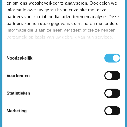
en om ons websiteverkeer te analyseren. Ook delen we
informatie over uw gebruik van onze site met onze
Algemene voorwaarden
partners voor social media, adverteren en analyse. Deze
partners kunnen deze gegevens combineren met andere
Cursussen
informatie die u aan ze heeft verstrekt of die ze hebben
Detachering/W&S
verzameld op basis van uw gebruik van hun services.
Privacy beleid
Direct naar
Toestemmingsselectie
Noodzakelijk
Cursussen
Traineeships
Vacatures
Voorkeuren
Statistieken
Marketing