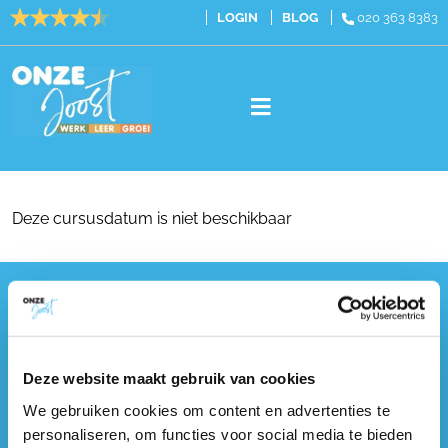
LOGIN
BLOG
020 363 8383
Vacatures
Cursussen
Deze cursusdatum is niet beschikbaar
Traineeships
Over ons
Onze Joost
Contact
Johan van Hasseltweg 22b
1022 WV Amsterdam
Deze website maakt gebruik van cookies
020 363 8383
E-mail:
info@onzejoost.nl
We gebruiken cookies om content en advertenties te
Telefoon:
020 363 83 83
personaliseren, om functies voor social media te bieden