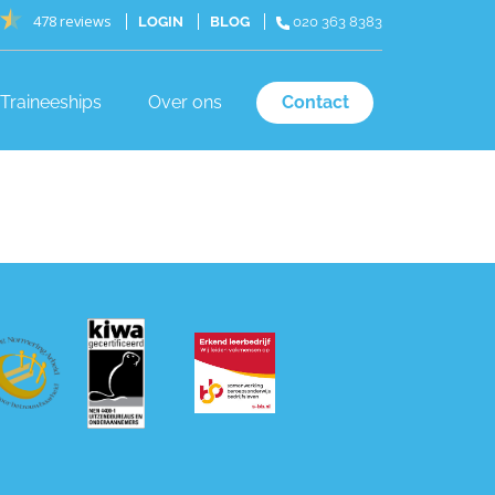
478 reviews
LOGIN
BLOG
020 363 8383
Traineeships
Over ons
Contact