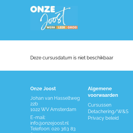
Deze cursusdatum is niet beschikbaar
Onze Joost
Algemene
voorwaarden
Johan van Hasseltweg
22b
Cursussen
1022 WV Amsterdam
Detachering/W&S
E-mail:
Privacy beleid
info@onzejoost.nl
Telefoon:
020 363 83