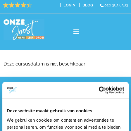
LOGIN
BLOG
020 363 8383
Vacatures
Cursussen
Deze cursusdatum is niet beschikbaar
Traineeships
Over ons
Onze Joost
Contact
Johan van Hasseltweg 22b
1022 WV Amsterdam
Deze website maakt gebruik van cookies
020 363 8383
E-mail:
info@onzejoost.nl
We gebruiken cookies om content en advertenties te
Telefoon:
020 363 83 83
personaliseren, om functies voor social media te bieden