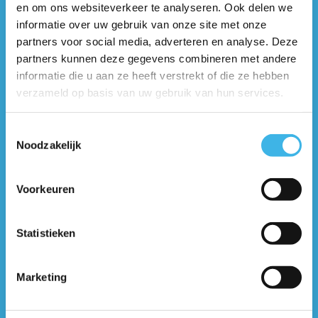
en om ons websiteverkeer te analyseren. Ook delen we
informatie over uw gebruik van onze site met onze
Algemene voorwaarden
partners voor social media, adverteren en analyse. Deze
partners kunnen deze gegevens combineren met andere
Cursussen
informatie die u aan ze heeft verstrekt of die ze hebben
Detachering/W&S
verzameld op basis van uw gebruik van hun services.
Privacy beleid
Direct naar
Toestemmingsselectie
Noodzakelijk
Cursussen
Traineeships
Vacatures
Voorkeuren
Statistieken
Marketing