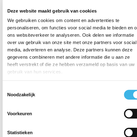
Energieprestatieadviseur
Deze website maakt gebruik van cookies
In januari starten we opnieuw met ons versnelde
We gebruiken cookies om content en advertenties te
traineeship Energieprestatieadviseur! In slechts 8
personaliseren, om functies voor social media te bieden en 
weken doorloop je een intensief opleidingstraject,
inclusief meeloopdagen bij Innax. Zo kun je de theorie
ons websiteverkeer te analyseren. Ook delen we informatie
direct koppelen aan de praktijk en krijg je een
over uw gebruik van onze site met onze partners voor social
realistisch beeld van het werk.
media, adverteren en analyse. Deze partners kunnen deze
gegevens combineren met andere informatie die u aan ze
Binnen 8 weken heb je jouw EPA-diploma op zak
heeft verstrekt of die ze hebben verzameld op basis van uw
(tenzij je moet herkansen) en wacht er een uitdagende
gebruik van hun services.
baan bij Innax op jou! Een vliegende start voor
iedereen die zich wil ontwikkelen in het vakgebied van
energieprestatie, duurzaamheid en energielabels voor
Toestemmingsselectie
gebouwen.
Noodzakelijk
Wil je meer informatie over dit traject? Kijk dan eens
bij onze vacature:
Voorkeuren
https://www.onzejoost.nl/leerwerktrajecten/energieprest
adviseur-woningen-traineeship-innax/
Statistieken
Waarom kiezen voor Onze Joost?