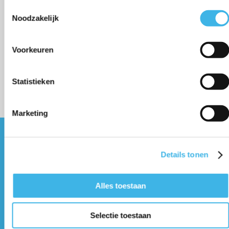
Toestemmingsselectie
Selecteer een optie*
Noodzakelijk
Energieprestatie
Traineeships
Voorkeuren
Cursussen
Incompany
Statistieken
Inschrijven
Marketing
Onze Joost
Details tonen
Johan van Hasseltweg 22b
1022 WV Amsterdam
Alles toestaan
E-mail:
info@onzejoost.nl
Telefoon:
020 363 83 83
Selectie toestaan