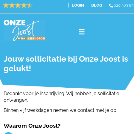
LOGIN
BLOG
020 363 83
Vacatures
Jouw sollicitatie bij Onze Joost is
Cursussen
gelukt!
Traineeships
Over ons
Bedankt voor je inschrijving. Wij hebben je sollicitatie
ontvangen.
Contact
Binnen vijf werkdagen nemen we contact met je op.
020 363 8383
Waarom Onze Joost?