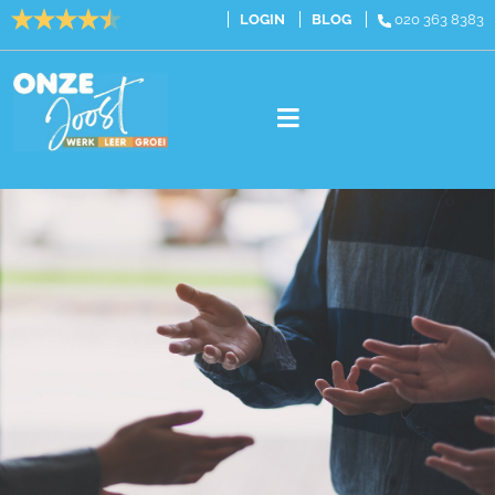
LOGIN
BLOG
020 363 8383
Vacatures
Cursussen
Traineeships
Over ons
Contact
020 363 8383