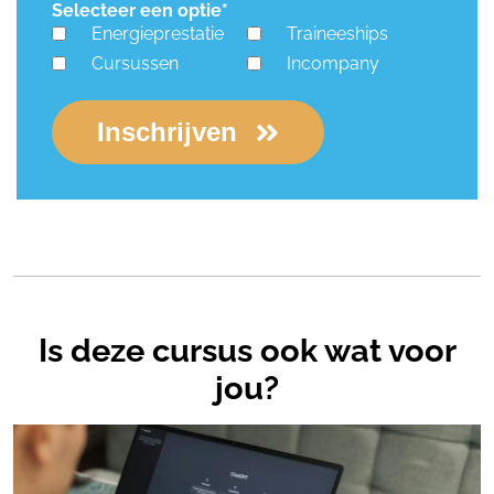
Selecteer een optie*
Energieprestatie
Traineeships
Cursussen
Incompany
Inschrijven
Is deze cursus ook wat voor
jou?