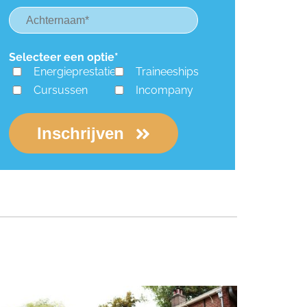
Selecteer een optie*
Energieprestatie
Traineeships
Cursussen
Incompany
Inschrijven