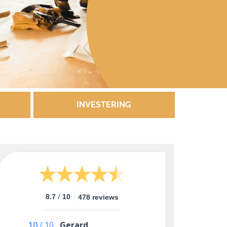
INVESTERING
/
8.7
10
478 reviews
10
/
10
Gerard