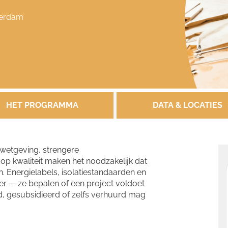
erdam
HET PROGRAMMA
DATA & LOCATIES
wetgeving, strengere
p kwaliteit maken het noodzakelijk dat
Energielabels, isolatiestandaarden en
eer — ze bepalen of een project voldoet
, gesubsidieerd of zelfs verhuurd mag