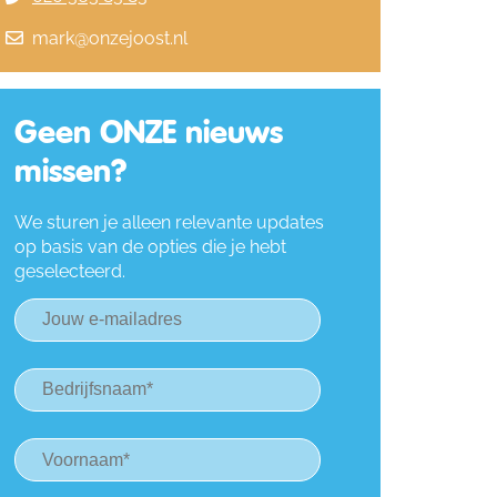
mark@onzejoost.nl
Geen ONZE nieuws
missen?
We sturen je alleen relevante updates
op basis van de opties die je hebt
geselecteerd.