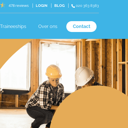
478 reviews
LOGIN
BLOG
020 363 8383
Traineeships
Over ons
Contact