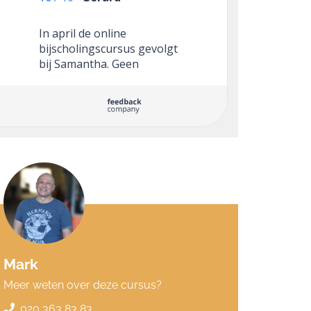
In april de online
bijscholingscursus gevolgt
bij Samantha. Geen
reistijden en goede focus
op leerdoelen en voldoende
interactie met Samantha.
Volgend jaar voor herhaling
vatbaar.
Mark
Meer weten over deze cursus?
020 363 83 83