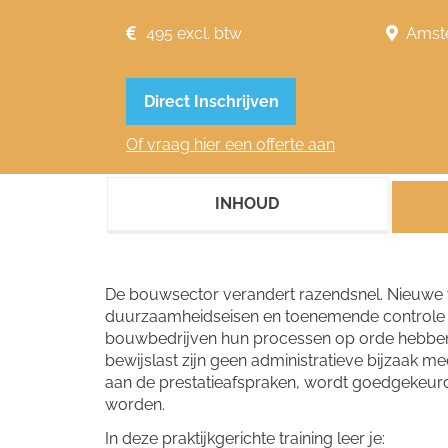
495 excl. btw
Amst
Direct Inschrijven
Of vraag hier een offerte aan
INHOUD
De bouwsector verandert razendsnel. Nieuwe 
duurzaamheidseisen en toenemende controle o
bouwbedrijven hun processen op orde hebben. 
bewijslast zijn geen administratieve bijzaak m
aan de prestatieafspraken, wordt goedgekeurd
worden.
In deze praktijkgerichte training leer je: