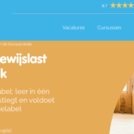
8.7
Vacatures
Cursussen
in de bouwpraktijk
ewijslast
jk
el: leer in één
stlegt en voldoet
ielabel
up(s)